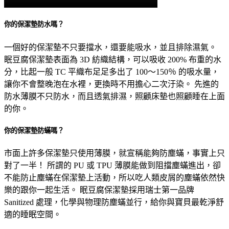
你的保潔墊防⽔嗎？
⼀個好的保潔墊不只要擋⽔，還要能吸⽔，並且排除濕氣。
眠⾖腐保潔墊表⾯為 3D 紡織結構，可以吸收 200% 布重的⽔
分，比起⼀般 TC 平織布⾜⾜多出了 100～150％ 的吸⽔量，
讓你不會整晚泡在⽔裡，更換時不⽤擔⼼⼆次汙染。 先進的
防⽔薄膜不只防⽔，⽽且透氣排濕，照顧床墊也照顧睡在上⾯
的你。
你的保潔墊防蟎嗎？
市⾯上許多保潔墊只使⽤薄膜，就宣稱能夠防塵蟎，事實上只
對了⼀半！ 所謂的 PU 或 TPU 薄膜能做到阻擋塵蟎進出，卻
不能防⽌塵蟎在保潔墊上活動，所以吃⼈類⽪屑的塵蟎依然快
樂的跟你⼀起⽣活。 眠⾖腐保潔墊採⽤瑞⼠第⼀品牌
Sanitized 處理，化學與物理防塵蟎並⾏，給你與寶⾙最乾淨舒
適的睡眠空間。