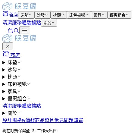
商店
床墊
沙發
枕頭
床包被毯
家具
優惠組合
清潔服務
體驗據點
關於
商店
床墊
沙發
枕頭
床包被毯
家具
優惠組合
清潔服務
體驗據點
關於
設計
規格&價錢
商品照片
常見問題
購買
現在訂購保潔墊 5 工作天出貨