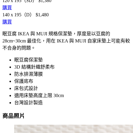
120 x 195（SD）
$1,380
購買
140 x 195（D）
$1,480
購買
眠豆腐 IKEA 與 MUJI 規格保潔墊，厚度是以豆腐的
28cm~30cm 最佳化，用在 IKEA 與 MUJI 自家床墊上可能有較
不合身的問題。
眠豆腐保潔墊
3D 結構針織舒柔布
防水排濕薄膜
保護底布
床包式設計
適用床墊高度上限 30cm
台灣設計製造
商品照片