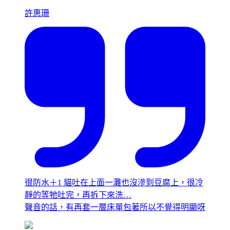
許惠珊
很防水＋1 貓吐在上面一灘也沒滲到豆腐上，很冷
靜的等牠吐完，再拆下來洗…
聲音的話，有再套一層床單包著所以不覺得明顯呀