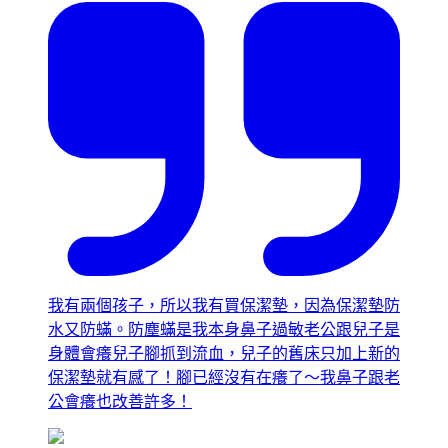
我有兩個孩子，所以我有買保潔墊，因為保潔墊防
水又防蟎。防塵蟎是我本身鼻子過敏老公跟兒子是
身體會癢兒子腳抓到流血，兒子的舊床只加上新的
保潔墊就有感了！腳已經沒有在癢了～我鼻子跟老
公會癢也改善許多！