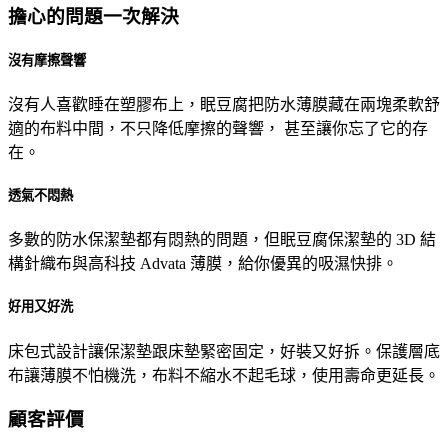
擔⼼的問題⼀次解決
沒有摩擦聲響
沒有⼈喜歡睡在塑膠布上，眠⾖腐把防⽔薄膜藏在兩塊柔軟舒
適的布料中間，不只降低摩擦的聲響， 甚⾄讓你忘了它的存
在。
透氣不悶熱
多數的防⽔保潔墊都有悶熱的問題，但眠⾖腐保潔墊的 3D 結
構針織布與⾼科技 Advata 薄膜，給你優異的吸濕快排。
好⽤⼜好洗
床包式設計讓保潔墊跟床墊緊密固定，好裝⼜好拆。保護層底
布讓薄膜不怕機洗，布料不縮⽔不起⽑球，使⽤壽命更延長。
顧客評價