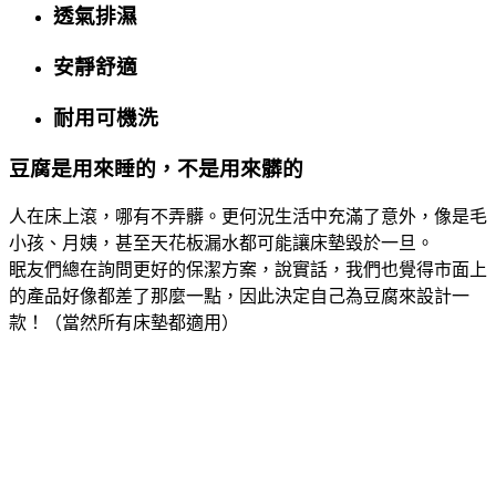
透氣排濕
安靜舒適
耐用可機洗
⾖腐是⽤來睡的，不是⽤來髒的
⼈在床上滾，哪有不弄髒。更何況⽣活中充滿了意外，像是⽑
⼩孩、⽉姨，甚⾄天花板漏⽔都可能讓床墊毀於⼀旦。
眠友們總在詢問更好的保潔⽅案，說實話，我們也覺得市⾯上
的產品好像都差了那麼⼀點，因此決定⾃⼰為⾖腐來設計⼀
款！（當然所有床墊都適⽤）