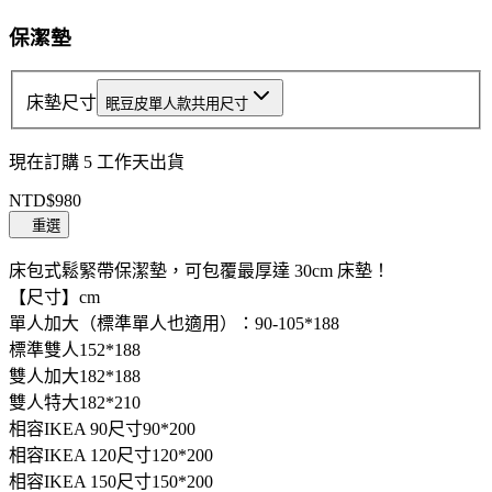
Item
1
保潔墊
of
5
床墊尺寸
眠豆皮單人款共用尺寸
現在訂購 5 工作天出貨
NTD$980
重選
床包式鬆緊帶保潔墊，可包覆最厚達 30cm 床墊！
【尺寸】cm
單人加大（標準單人也適用）：90-105*188
標準雙人152*188
雙人加大182*188
雙人特大182*210
相容IKEA 90尺寸90*200
相容IKEA 120尺寸120*200
相容IKEA 150尺寸150*200