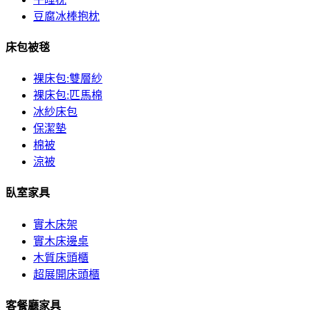
豆腐冰棒抱枕
床包被毯
裸床包:雙層紗
裸床包:匹馬棉
冰紗床包
保潔墊
棉被
涼被
臥室家具
實木床架
實木床邊桌
木質床頭櫃
超展開床頭櫃
客餐廳家具