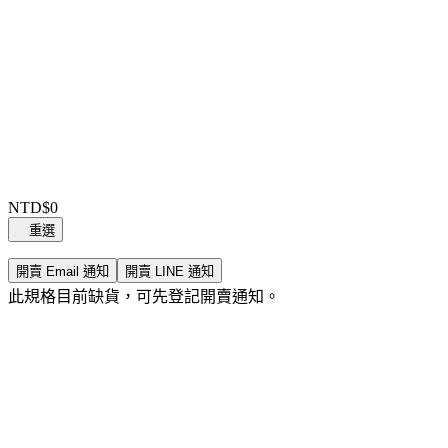
Item
1
NTD$0
of
重選
0
開賣 Email 通知
開賣 LINE 通知
此規格目前缺貨，可先登記開賣通知。