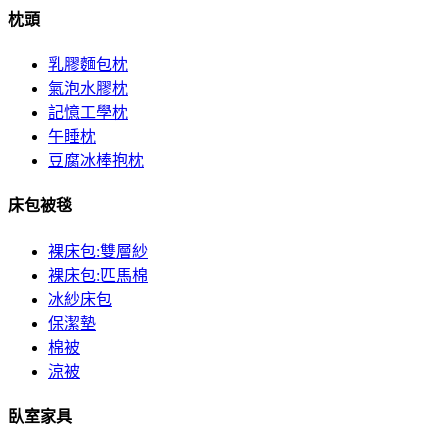
枕頭
乳膠麵包枕
氣泡水膠枕
記憶工學枕
午睡枕
豆腐冰棒抱枕
床包被毯
裸床包:雙層紗
裸床包:匹馬棉
冰紗床包
保潔墊
棉被
涼被
臥室家具