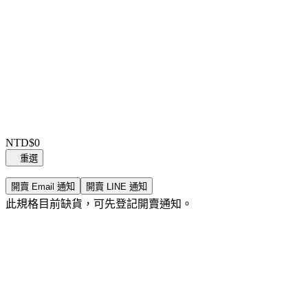
Item
1
NTD$0
of
重選
0
開賣 Email 通知
開賣 LINE 通知
此規格目前缺貨，可先登記開賣通知。