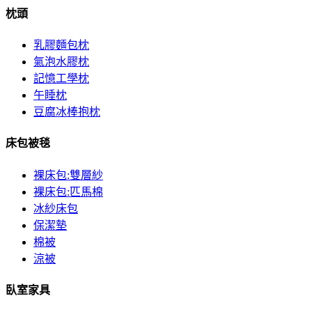
枕頭
乳膠麵包枕
氣泡水膠枕
記憶工學枕
午睡枕
豆腐冰棒抱枕
床包被毯
裸床包:雙層紗
裸床包:匹馬棉
冰紗床包
保潔墊
棉被
涼被
臥室家具