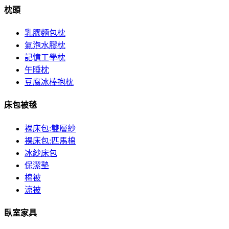
枕頭
乳膠麵包枕
氣泡水膠枕
記憶工學枕
午睡枕
豆腐冰棒抱枕
床包被毯
裸床包:雙層紗
裸床包:匹馬棉
冰紗床包
保潔墊
棉被
涼被
臥室家具