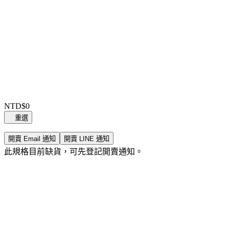
Item
1
NTD$0
of
重選
0
開賣 Email 通知
開賣 LINE 通知
此規格目前缺貨，可先登記開賣通知。