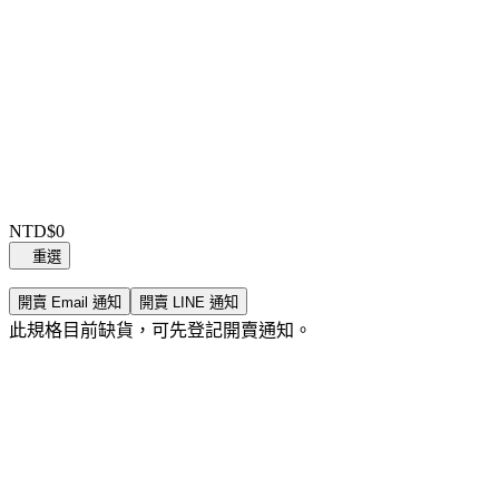
Item
1
NTD$0
of
重選
0
開賣 Email 通知
開賣 LINE 通知
此規格目前缺貨，可先登記開賣通知。