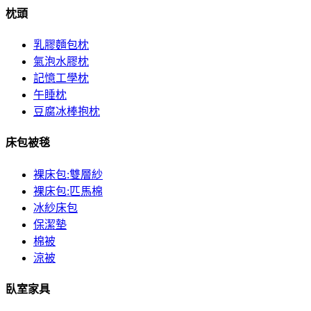
枕頭
乳膠麵包枕
氣泡水膠枕
記憶工學枕
午睡枕
豆腐冰棒抱枕
床包被毯
裸床包:雙層紗
裸床包:匹馬棉
冰紗床包
保潔墊
棉被
涼被
臥室家具