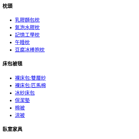
枕頭
乳膠麵包枕
氣泡水膠枕
記憶工學枕
午睡枕
豆腐冰棒抱枕
床包被毯
裸床包:雙層紗
裸床包:匹馬棉
冰紗床包
保潔墊
棉被
涼被
臥室家具