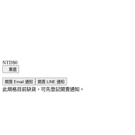
Item
1
NTD$0
of
重選
0
開賣 Email 通知
開賣 LINE 通知
此規格目前缺貨，可先登記開賣通知。