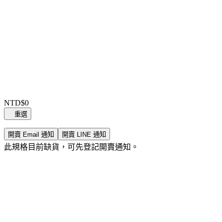
Item
1
NTD$0
of
重選
0
開賣 Email 通知
開賣 LINE 通知
此規格目前缺貨，可先登記開賣通知。