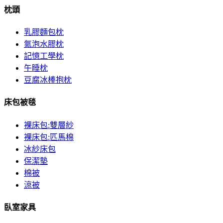
枕頭
乳膠麵包枕
氣泡水膠枕
記憶工學枕
午睡枕
豆腐冰棒抱枕
床包被毯
裸床包:雙層紗
裸床包:匹馬棉
冰紗床包
保潔墊
棉被
涼被
臥室家具