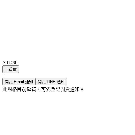
Item
1
NTD$0
of
重選
0
開賣 Email 通知
開賣 LINE 通知
此規格目前缺貨，可先登記開賣通知。