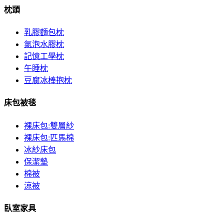
枕頭
乳膠麵包枕
氣泡水膠枕
記憶工學枕
午睡枕
豆腐冰棒抱枕
床包被毯
裸床包:雙層紗
裸床包:匹馬棉
冰紗床包
保潔墊
棉被
涼被
臥室家具