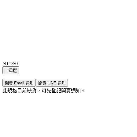
Item
1
NTD$0
of
重選
0
開賣 Email 通知
開賣 LINE 通知
此規格目前缺貨，可先登記開賣通知。