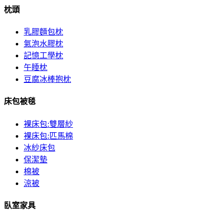
枕頭
乳膠麵包枕
氣泡水膠枕
記憶工學枕
午睡枕
豆腐冰棒抱枕
床包被毯
裸床包:雙層紗
裸床包:匹馬棉
冰紗床包
保潔墊
棉被
涼被
臥室家具