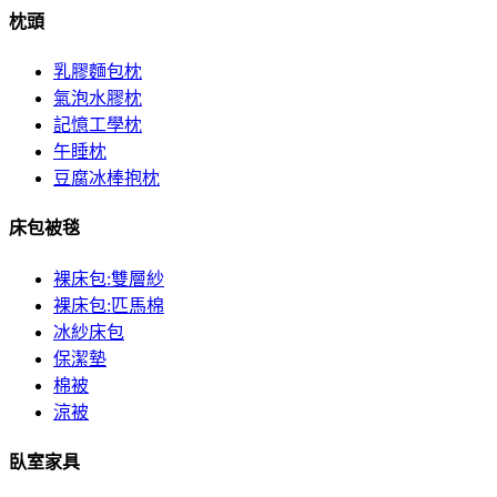
枕頭
乳膠麵包枕
氣泡水膠枕
記憶工學枕
午睡枕
豆腐冰棒抱枕
床包被毯
裸床包:雙層紗
裸床包:匹馬棉
冰紗床包
保潔墊
棉被
涼被
臥室家具