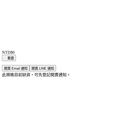
Item
1
NTD$0
of
重選
0
開賣 Email 通知
開賣 LINE 通知
此規格目前缺貨，可先登記開賣通知。