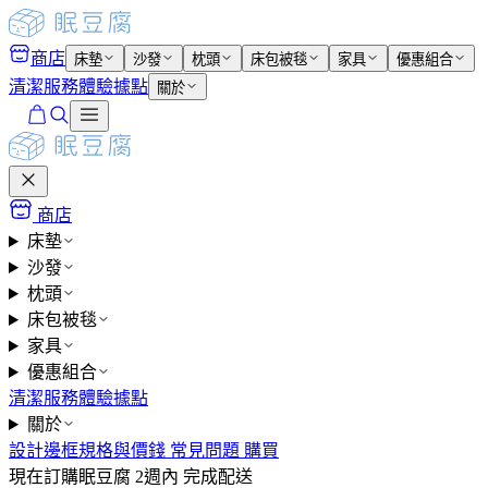
商店
床墊
沙發
枕頭
床包被毯
家具
優惠組合
清潔服務
體驗據點
關於
商店
床墊
沙發
枕頭
床包被毯
家具
優惠組合
清潔服務
體驗據點
關於
設計
邊框
規格與價錢
常見問題
購買
現在訂購眠豆腐 2週內 完成配送