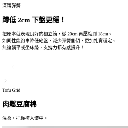
深蹲彈簧
蹲低 2cm 下盤更穩！
把原本就表現良好的獨立筒，從 20cm 再壓縮到 18cm。
如同性能跑車降低底盤，減少彈簧側傾，更加扎實穩定。
無論躺平或坐床緣，支撐力都有感提升！
Tofu Grid
肉鬆豆腐棉
溫柔，把你擁入懷中。